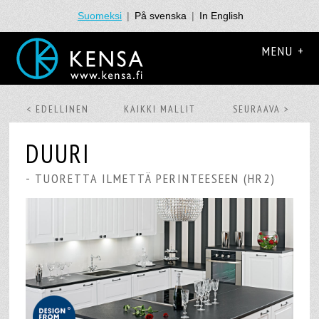
Suomeksi
|
På svenska
|
In English
MENU +
< EDELLINEN
KAIKKI MALLIT
SEURAAVA >
DUURI
- TUORETTA ILMETTÄ PERINTEESEEN (HR2)