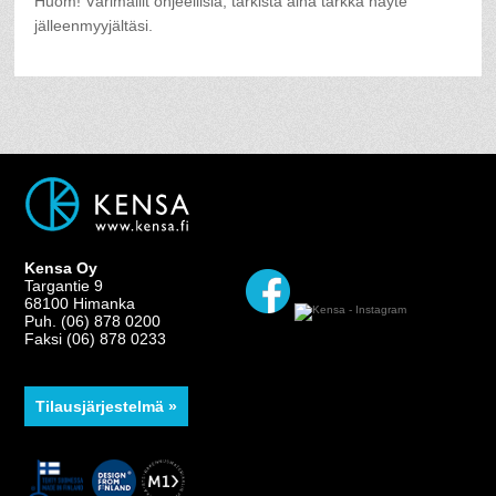
Huom! Värimallit ohjeellisia, tarkista aina tarkka näyte
jälleenmyyjältäsi.
Kensa Oy
Targantie 9
68100 Himanka
Puh. (06) 878 0200
Faksi (06) 878 0233
Tilausjärjestelmä »