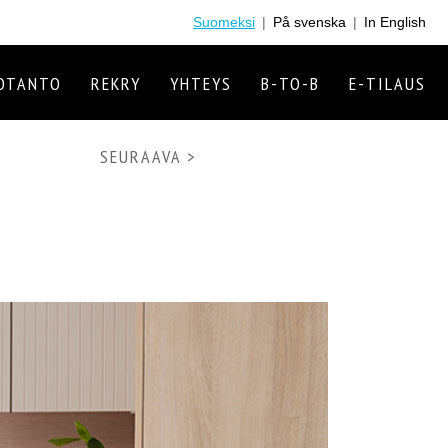
Suomeksi
|
På svenska
|
In English
OTANTO
REKRY
YHTEYS
B-TO-B
E-TILAUS
SEURAAVA >