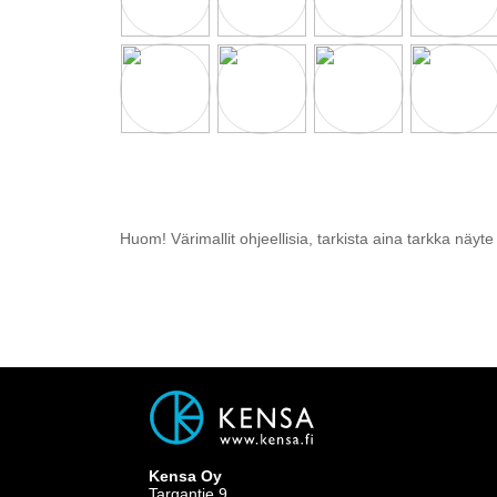
Huom! Värimallit ohjeellisia, tarkista aina tarkka näyte
Kensa Oy
Targantie 9