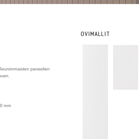
OVIMALLIT
 Reunimmaisten paneelien
puen.
00 mm