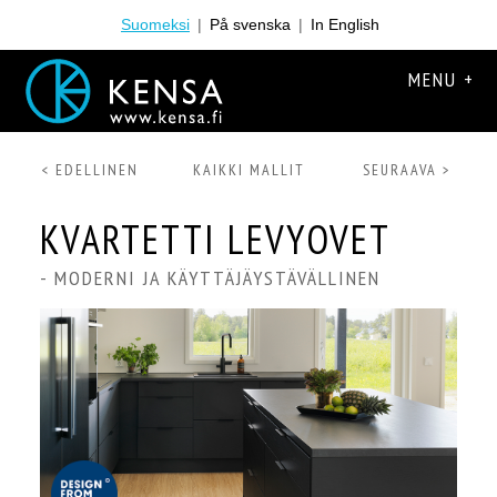
Suomeksi
|
På svenska
|
In English
MENU +
< EDELLINEN
KAIKKI MALLIT
SEURAAVA >
KVARTETTI LEVYOVET
- MODERNI JA KÄYTTÄJÄYSTÄVÄLLINEN