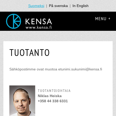
Suomeksi
|
På svenska
|
In English
MENU +
TUOTANTO
Sähköpostimme ovat muotoa etunimi.sukunimi@kensa.fi
TUOTANTOJOHTAJA
Niklas Heiska
+358 44 338 6331